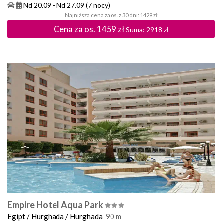
Nd 20.09
-
Nd 27.09
(7 nocy)
Najniższa cena za os. z 30 dni: 1429 zł
Cena za os.
1459
zł
Suma:
2918
zł
Empire Hotel Aqua Park
Egipt
/
Hurghada
/
Hurghada
90
m