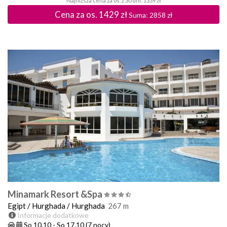
Najniższa cena za os. z 30 dni: 1339 zł
Cena za os.
1429
zł
Suma:
2858
zł
Minamark Resort &Spa
Egipt
/
Hurghada
/
Hurghada
267
m
Informacje dodatkowe
So 10.10
-
So 17.10
(7 nocy)