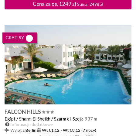
Cena za os.
1249
zł
Suma:
2498
zł
GRATISY
FALCON HILLS
Egipt
/
Sharm El Sheikh
/
Szarm el-Szejk
937
m
Informacje dodatkowe
Wylot z
Berlin
Wt 01.12
-
Wt 08.12
(7 nocy)