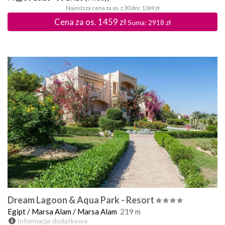
Najniższa cena za os. z 30 dni: 1369 zł
Cena za os.
1459
zł
Suma:
2918
zł
Dream Lagoon & Aqua Park - Resort
Egipt
/
Marsa Alam
/
Marsa Alam
219
m
Informacje dodatkowe