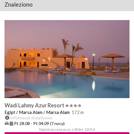
Znaleziono
Wadi Lahmy Azur Resort
Egipt
/
Marsa Alam
/
Marsa Alam
172
m
Informacje dodatkowe
Pt 28.08
-
Pt 04.09
(7 nocy)
Najniższa cena za os. z 30 dni: 1219 zł