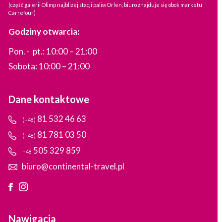
(część galerii Olimp najbliżej stacji paliw Orlen, biuro znajduje się obok marketu
Carrefour)
Godziny otwarcia:
Pon. - pt.: 10:00 – 21:00
Sobota: 10:00 – 21:00
Dane kontaktowe
81 532 46 63
(+48)
81 781 03 50
(+48)
505 329 859
+48
biuro@continental-travel.pl
Nawigacja