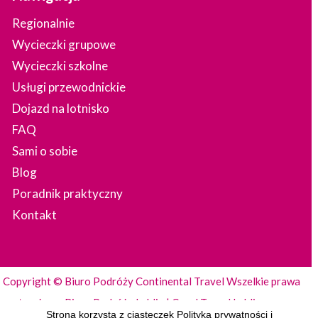
Regionalnie
Wycieczki grupowe
Wycieczki szkolne
Usługi przewodnickie
Dojazd na lotnisko
FAQ
Sami o sobie
Blog
Poradnik praktyczny
Kontakt
Copyright © Biuro Podróży Continental Travel Wszelkie prawa
zastrzeżone.
Biuro Podróży Lublin
|
Coral Travel Lublin
Strona korzysta z ciasteczek
Polityka prywatności
i